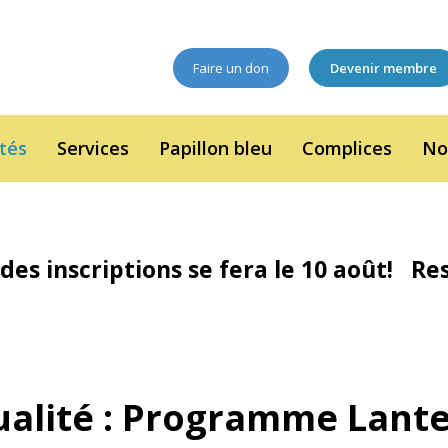
Faire un don
Devenir membre
ités
Services
Papillon bleu
Complices
No
des inscriptions se fera le 10 août! Rest
xualité : Programme Lant