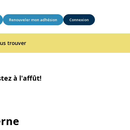
Renouveler mon adhésion
Connexion
us trouver
ez à l'affût!
erne