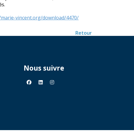
és.
//marie-vincent.org/download/4470/
Retour
Nous suivre
facebook
linkedin
instagram