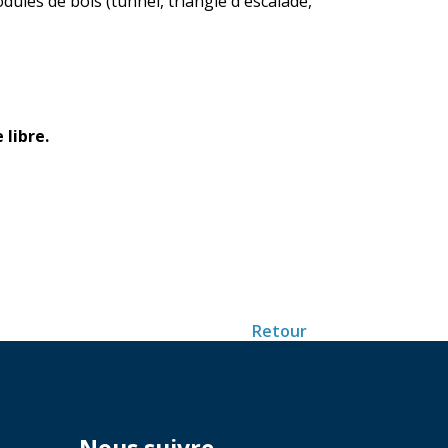
ules de bois (tunnel, triangle d'escalade,
 libre.
Retour