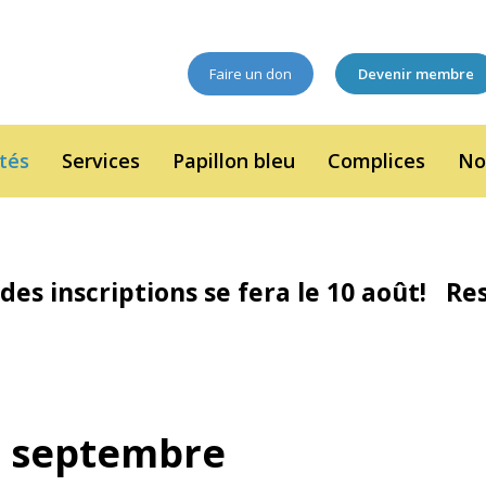
Faire un don
Devenir membre
ités
Services
Papillon bleu
Complices
No
des inscriptions se fera le 10 août! Rest
11 septembre