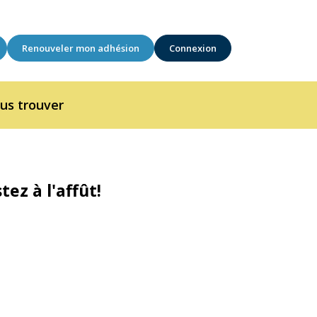
Renouveler mon adhésion
Connexion
us trouver
ez à l'affût!