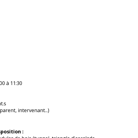
00 à 11:30
t.s
rent, intervenant...)
position :